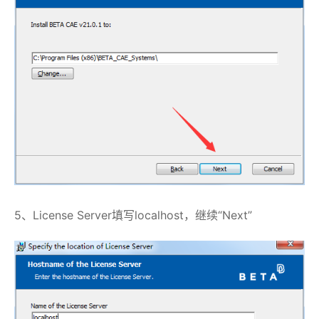
5、License Server填写localhost，继续“Next”