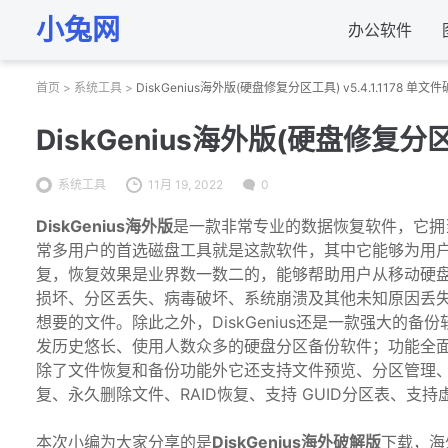
小兔网
办公软件
首页
>
系统工具
>
DiskGenius海外版(硬盘修复分区工具) v5.4.1.1178 单文
DiskGenius海外版(硬盘修复分区工
系统工具
11月 19, 2022
0
DiskGenius海外版
是一款非常专业的数据恢复软件，它拥
常多用户的首选磁盘工具就是这款软件，其中它能够为用
复，恢复效果是业界数一数二的，能够帮助用户从移动硬盘
损坏、分区丢失、病毒破坏、系统崩溃及其他未知原因丢
想要的文件。除此之外，DiskGenius还是一款强大的
发历史悠长、使用人数众多的硬盘分区备份软件；功能全
除了文件恢复和备份功能外它还支持文件预览、分区管理
复、永久删除文件、RAID恢复、支持 GUID分区表、支
本次小编为大家分享的是
DiskGenius海外破解版
下载，海