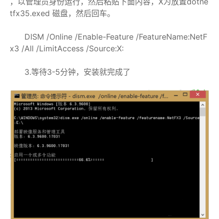
，以管理员身份运行，然后粘贴下面内容，X为放置dotne
tfx35.exed 磁盘，然后回车。
DISM /Online /Enable-Feature /FeatureName:NetF
x3 /All /LimitAccess /Source:X:
3.等待3-5分钟，安装就完成了