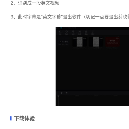
2、识别成一段英文视频
3、此时字幕是“英文字幕”退出软件（切记一点要退出剪
下载体验