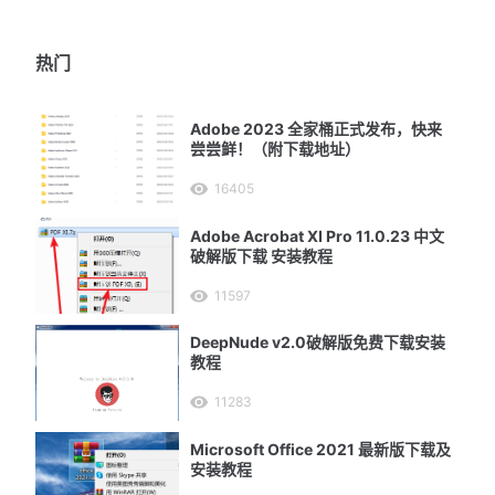
热门
Adobe 2023 全家桶正式发布，快来
尝尝鲜！（附下载地址）
16405
Adobe Acrobat XI Pro 11.0.23 中文
破解版下载 安装教程
11597
DeepNude v2.0破解版免费下载安装
教程
11283
Microsoft Office 2021 最新版下载及
安装教程