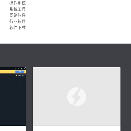
操作系统
系统工具
网络软件
行业软件
软件下载