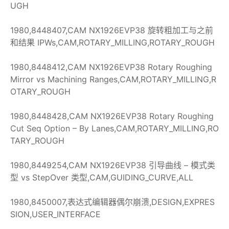
UGH
1980,8448407,CAM NX1926EVP38 旋转粗加工与之前
和结果 IPWs,CAM,ROTARY_MILLING,ROTARY_ROUGH
1980,8448412,CAM NX1926EVP38 Rotary Roughing
Mirror vs Machining Ranges,CAM,ROTARY_MILLING,R
OTARY_ROUGH
1980,8448428,CAM NX1926EVP38 Rotary Roughing
Cut Seq Option – By Lanes,CAM,ROTARY_MILLING,RO
TARY_ROUGH
1980,8449254,CAM NX1926EVP38 引导曲线 – 模式类
型 vs StepOver 类型,CAM,GUIDING_CURVE,ALL
1980,8450007,表达式编辑器偶尔崩溃,DESIGN,EXPRES
SION,USER_INTERFACE