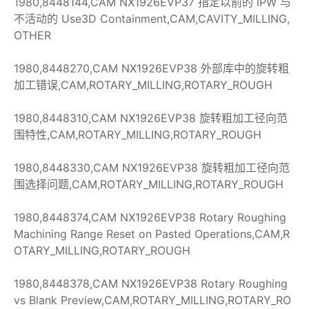
1980,8448144,CAM NX1926EVP37 指定以前的 IPW 与
不活动的 Use3D Containment,CAM,CAVITY_MILLING,
OTHER
1980,8448270,CAM NX1926EVP38 外部库中的旋转粗
加工错误,CAM,ROTARY_MILLING,ROTARY_ROUGH
1980,8448310,CAM NX1926EVP38 旋转粗加工径向范
围特性,CAM,ROTARY_MILLING,ROTARY_ROUGH
1980,8448330,CAM NX1926EVP38 旋转粗加工径向范
围选择问题,CAM,ROTARY_MILLING,ROTARY_ROUGH
1980,8448374,CAM NX1926EVP38 Rotary Roughing
Machining Range Reset on Pasted Operations,CAM,R
OTARY_MILLING,ROTARY_ROUGH
1980,8448378,CAM NX1926EVP38 Rotary Roughing
vs Blank Preview,CAM,ROTARY_MILLING,ROTARY_RO