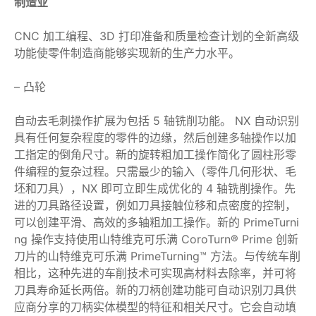
制造业
CNC 加工编程、3D 打印准备和质量检查计划的全新高级
功能使零件制造商能够实现新的生产力水平。
– 凸轮
自动去毛刺操作扩展为包括 5 轴铣削功能。 NX 自动识别
具有任何复杂程度的零件的边缘，然后创建多轴操作以加
工指定的倒角尺寸。新的旋转粗加工操作简化了圆柱形零
件编程的复杂过程。只需最少的输入（零件几何形状、毛
坯和刀具），NX 即可立即生成优化的 4 轴铣削操作。先
进的刀具路径设置，例如刀具接触位移和点密度的控制，
可以创建平滑、高效的多轴粗加工操作。新的 PrimeTurni
ng 操作支持使用山特维克可乐满 CoroTurn® Prime 创新
刀片的山特维克可乐满 PrimeTurning™ 方法。与传统车削
相比，这种先进的车削技术可实现高材料去除率，并可将
刀具寿命延长两倍。新的刀柄创建功能可自动识别刀具供
应商分享的刀柄实体模型的特征和相关尺寸。它会自动填