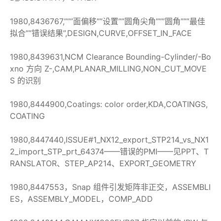
1980,8436767,”””面偏移””设置””圆角尖角”””圆角”””最佳
拟合””错误结果”,DESIGN,CURVE,OFFSET_IN_FACE
1980,8439631,NCM Clearance Bounding-Cylinder/-Bo
xno 方向 Z-,CAM,PLANAR_MILLING,NON_CUT_MOVE
S 的识别
1980,8444900,Coatings: color order,KDA,COATINGS,
COATING
1980,8447440,ISSUE#1_NX12_export_STP214_vs_NX1
2_import_STP_prt_64374——错误的PMI——见PPT、T
RANSLATOR、STEP_AP214、EXPORT_GEOMETRY
1980,8447553，Snap 组件引发矩阵非正交，ASSEMBLI
ES，ASSEMBLY_MODEL，COMP_ADD