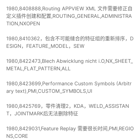
1980,8408888,Routing APPVIEW XML 文件需要修正自
定义插件创建和配置,ROUTING_GENERAL,ADMINISTRA
TION,NXOPEN
1980,8410362，包含不可能缝合的特征组的重新排序，D
ESIGN，FEATURE_MODEL，SEW
1980,8422473,Blech Abwicklung nicht i.O,NX_SHEET_
METAL,FLAT_PATTERN,ALL
1980,8423699,Performance Custom Symbols (Arbitr
ary text),PMI,CUSTOM_SYMBOLS,UI
1980,8425769，零件清理2，KDA，WELD_ASSISTAN
T，JOINTMARK后无法删除特征
1980,8429031,Feature Replay 需要很长时间,PMI,REGIO
NS,CORE