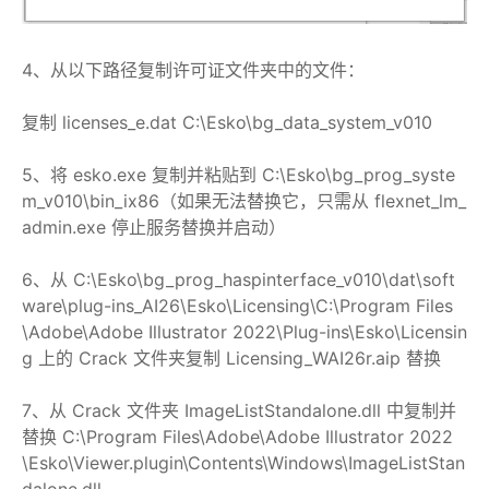
4、从以下路径复制许可证文件夹中的文件：
复制 licenses_e.dat C:\Esko\bg_data_system_v010
5、将 esko.exe 复制并粘贴到 C:\Esko\bg_prog_syste
m_v010\bin_ix86（如果无法替换它，只需从 flexnet_lm_
admin.exe 停止服务替换并启动）
6、从 C:\Esko\bg_prog_haspinterface_v010\dat\soft
ware\plug-ins_AI26\Esko\Licensing\C:\Program Files
\Adobe\Adobe Illustrator 2022\Plug-ins\Esko\Licensin
g 上的 Crack 文件夹复制 Licensing_WAI26r.aip 替换
7、从 Crack 文件夹 ImageListStandalone.dll 中复制并
替换 C:\Program Files\Adobe\Adobe Illustrator 2022
\Esko\Viewer.plugin\Contents\Windows\ImageListStan
dalone.dll