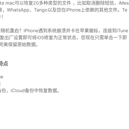
a mac可以恢复20多种类型的文件 ，比如取消删除短信，iMes
hatsApp，Tango以及您在iPhone上依赖的其他文件。Te
件！
狱后随机重启？iPhone遇到系统崩溃并卡在苹果徽标，连接到iTune
恢复出厂设置即可将iOS修复为正常状态，您现在只需单击一下即
程中完美保留原始数据。
要特点
e
据
备份，iCloud备份中恢复数据。