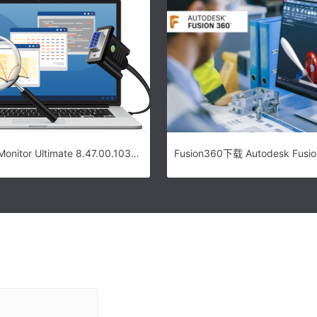
HHD Serial Monitor Ultimate 8.47.00.10357免费下载