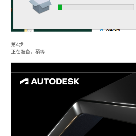
第4步
正在准备，稍等