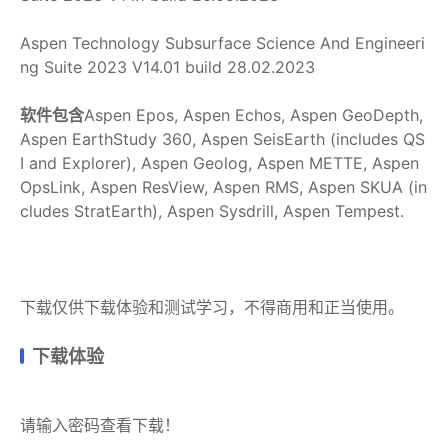
Aspen Technology Subsurface Science And Engineeri
ng Suite 2023 V14.01 build 28.02.2023
软件包含
Aspen Epos, Aspen Echos, Aspen GeoDepth,
Aspen EarthStudy 360, Aspen SeisEarth (includes QS
I and Explorer), Aspen Geolog, Aspen METTE, Aspen
OpsLink, Aspen ResView, Aspen RMS, Aspen SKUA (in
cludes StratEarth), Aspen Sysdrill, Aspen Tempest.
下载仅供下载体验和测试学习，不得商用和正当使用。
下载体验
请输入密码查看下载！