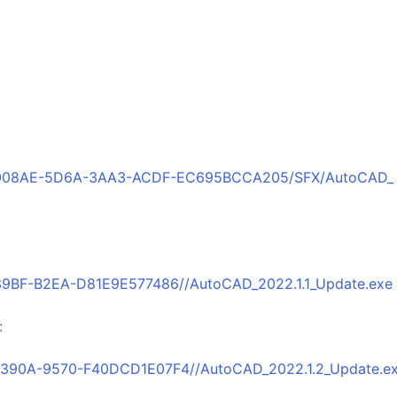
：
EE008AE-5D6A-3AA3-ACDF-EC695BCCA205/SFX/AutoCAD_
39BF-B2EA-D81E9E577486//AutoCAD_2022.1.1_Update.exe
:
-390A-9570-F40DCD1E07F4//AutoCAD_2022.1.2_Update.e