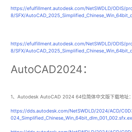
https://efulfillment.autodesk.com/NetSWDLD/ODI
8/SFX/AutoCAD_2025_Simplified_Chinese_Win_64bit_
https://efulfillment.autodesk.com/NetSWDLD/ODI
8/SFX/AutoCAD_2025_Simplified_Chinese_Win_64bit_
AutoCAD2024：
1、Autodesk AutoCAD 2024 64位简体中文版下载地址
https://dds.autodesk.com/NetSWDLD/2024/ACD/C
024_Simplified_Chinese_Win_64bit_dlm_001_002.sfx.e
https://dds.autodesk.com/NetSWDLD/2024/ACD/C