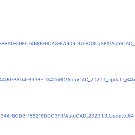
98B88A0-50EC-4B88-9CA3-EA909DD6BC8C/SFX/AutoCAD_
3-4A90-BAD4-6936ED3425BD/AutoCAD_2020.1_Update_64b
-434A-BCDB-158218DDC3F9/AutoCAD_2020.1.3_Update_64