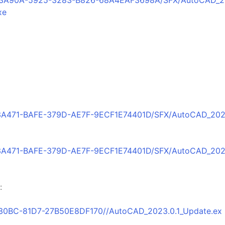
xe
：
B3A471-BAFE-379D-AE7F-9ECF1E74401D/SFX/AutoCAD_20
B3A471-BAFE-379D-AE7F-9ECF1E74401D/SFX/AutoCAD_20
:
-30BC-81D7-27B50E8DF170//AutoCAD_2023.0.1_Update.ex