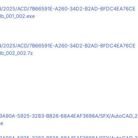
S/prd/2025/ACD/7B66591E-A260-34D2-B2AD-8FDC4EA76CE
db_001_002.exe
S/prd/2025/ACD/7B66591E-A260-34D2-B2AD-8FDC4EA76CE
db_002_002.7z
：
0D3A90A-5925-3283-B826-68A4EAF3698A/SFX/AutoCAD_2
xe
0D3A90A-5925-3283-B826-68A4EAF3698A/SFX/AutoCAD_2