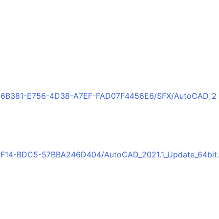
：
9046B381-E756-4D38-A7EF-FAD07F4456E6/SFX/AutoCAD_2
-4F14-BDC5-57BBA246D404/AutoCAD_2021.1_Update_64bit.