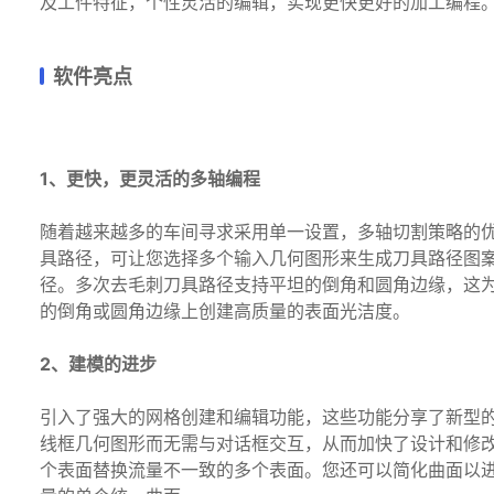
及工件特征，个性灵活的编辑，实现更快更好的加工编程
软件亮点
1、更快，更灵活的多轴编程
随着越来越多的车间寻求采用单一设置，多轴切割策略的优势，
具路径，可让您选择多个输入几何图形来生成刀具路径图
径。多次去毛刺刀具路径支持平坦的倒角和圆角边缘，这
的倒角或圆角边缘上创建高质量的表面光洁度。
2、建模的进步
引入了强大的网格创建和编辑功能，这些功能分享了新型
线框几何图形而无需与对话框交互，从而加快了设计和修改
个表面替换流量不一致的多个表面。您还可以简化曲面以进