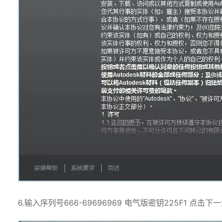
6.输入序列号666-69696969 电气版密钥225F1 点击下